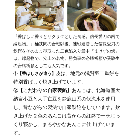
『香ばしい香りとサクサクとした食感。信長愛刀の鍔で
縁起物。』桶狭間の合戦以後、連戦連勝した信長愛刀の
鉄鍔をそのまま型取った二色餡入り最中『まけずの鍔』
は、縁起物で、安土の名物。勝負事の必勝祈願や受験生
の合格祈願としても人気です。
皮は、地元の滋賀羽二重餅を
①
【香ばしさが違う】
特別香ばしく焼き上げています。
②
【こだわりの自家製餡】
あんこは、北海道産大
納言小豆と大手亡豆を鈴鹿山系の伏流水を使用
し、昔ながらの製法で自家製餡をしています。炊
き上げた２色のあんこは昔からの紅鉢で一晩じっ
くり寝かし、まろやかなあんこに仕上げていま
す。