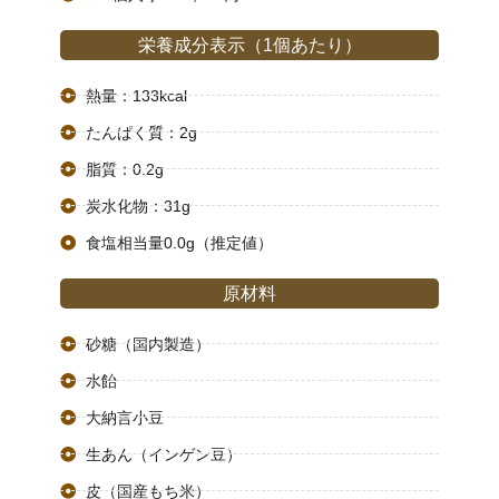
栄養成分表示（1個あたり）​
熱量：133kcal
たんぱく質：2g
脂質：0.2g
炭水化物：31g
食塩相当量0.0g（推定値）
原材料
砂糖（国内製造）
水飴
大納言小豆
生あん（インゲン豆）
皮（国産もち米）