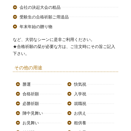
会社の決起大会の粗品
受験生の合格祈願ご用達品
年末年始の贈り物
など、大切なシーンに是非ご利用ください。
★合格祈願の栞が必要な方は、ご注文時にその旨ご記入
下さい。
その他の用途
勝運
快気祝
合格祈願
入学祝
必勝祈願
就職祝
陣中見舞い
お供え
お見舞い
粗供養