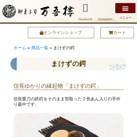
メニュー
Facebook
Instagram
万吾樓について
安土名物まけずの鍔
商品紹介
店舗紹介
安土の魅力
オンラインショップ
オンラインショップ
カート
ホーム
»
商品一覧
»
まけずの鍔
まけずの鍔
信長ゆかりの縁起物「まけずの鍔」
信長愛刀の鉄鍔をそのまま型取った２色あん入りの手作
り最中です。