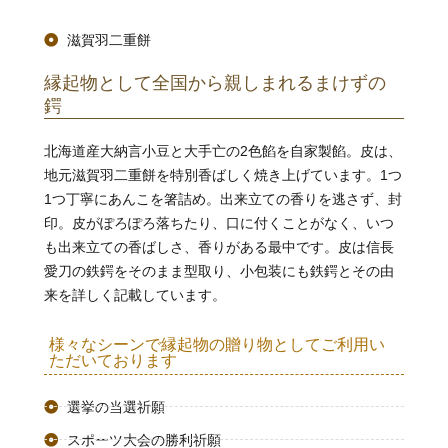
滋賀羽二重餅
縁起物として全国から親しまれるまけずの
鍔
北海道産大納言小豆と大手亡の2色餡を自家製餡。皮は、
地元滋賀羽二重餅を特別香ばしく焼き上げています。1つ
1つ丁寧にあんこを箸詰め。出来立ての香りを逃さず、封
印。皮がぽろぽろ落ちたり、口に付くことがなく、いつ
も出来立ての香ばしさ、香りがある最中です。皮は信長
愛刀の鉄鍔をそのまま型取り、小包装にも鉄鍔とその由
来を詳しく記載しています。
様々なシーンで縁起物の贈り物としてご利用い
ただいております
選挙の当選祈願
スポーツ大会の勝利祈願