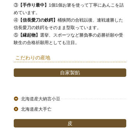
③
【手作り最中】
1個1個お箸を使って丁寧にあんこを詰
めています。
④
【信長愛刀の鉄鍔】
桶狭間の合戦以後、連戦連勝した
信長愛刀の鉄鍔をそのまま型取っています。
⑤
【縁起物】
選挙、スポーツなど勝負事の必勝祈願や受
験生の合格祈願用としても注目。
こだわりの産地
自家製餡
北海道産大納言小豆
北海道産大手亡
皮