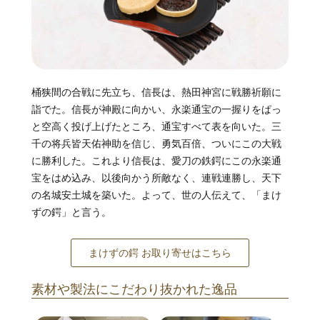
桶狭間の合戦に先立ち、信長は、熱田神宮に戦勝祈願に
詣でた。信長が神殿に向かい、永楽通宝の一握りをぱっ
と空高く投げ上げたところ、通宝すべて表を向いた。三
千の将兵皆天佑神助を信じ、勇気百倍、ついにこの大戦
に勝利した。これより信長は、愛刀の鉄鍔にこの永楽通
宝をはめ込み、以後向かう所敵なく、連戦連勝し、天下
の名城安土城を築いた。よって、世の人伝えて、「まけ
ずの鍔」と言う。
まけずの鍔 お取り寄せはこちら
素材や製法にこだわり抜かれた逸品