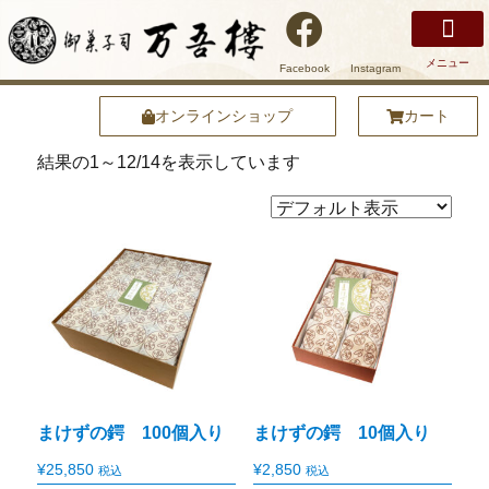
メニュー
Facebook
Instagram
万吾樓について
安土名物まけずの鍔
商品紹介
店舗紹介
安土の魅力
オンラインショップ
オンラインショップ
カート
結果の1～12/14を表示しています
まけずの鍔 100個入り
まけずの鍔 10個入り
¥
25,850
¥
2,850
税込
税込