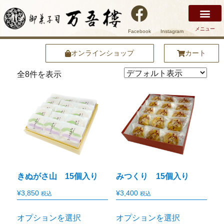
メニュー
Facebook
Instagram
万吾樓について
安土名物まけずの鍔
商品紹介
店舗紹介
安土の魅力
オンラインショップ
オンラインショップ
カート
全8件を表示
きぬがさ山 15個入り
みつくり 15個入り
¥
3,850
¥
3,400
税込
税込
オプションを選択
オプションを選択