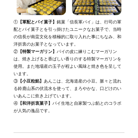
①
【軍配とパイ菓子】
銘菓「信長軍パイ」は、行司の軍
配とパイ菓子とを引っ掛けたユニークなお菓子で、当時
の信長が南蛮文化を積極的に取り入れた事にちなみ、和
洋折衷のお菓子となっています。
②
【特製マーガリン】
パイの皮に練りこむマーガリン
は、焼き上げると香ばしい香りのする特製マーガリンを
使用。また地場産の玉子が程よい風味と焼き色を呈して
います。
③
【小豆粒餡】
あんこは、北海道産の小豆。脈々と流れ
る鈴鹿山系の伏流水を使って、まろやかな、口どけのい
いあんこに炊き上げています。
④
【和洋折衷菓子】
パイ生地と自家製つぶ餡とのコラボ
が人気の逸品です。