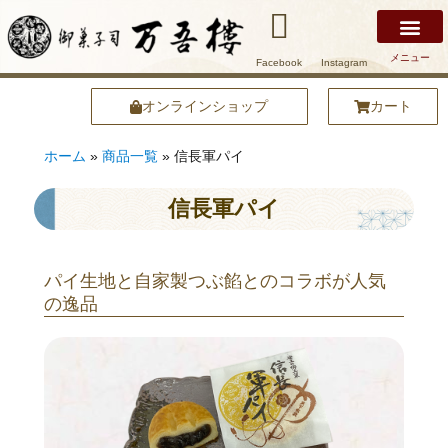
メニュー
Facebook
Instagram
万吾樓について
安土名物まけずの鍔
商品紹介
店舗紹介
安土の魅力
オンラインショップ
オンラインショップ
カート
ホーム
»
商品一覧
»
信長軍パイ
信長軍パイ
パイ生地と自家製つぶ餡とのコラボが人気
の逸品