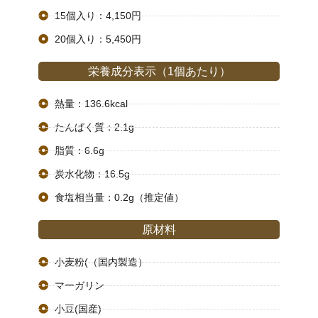
15個入り：4,150円
20個入り：5,450円
栄養成分表示（1個あたり）​
熱量：136.6kcal
たんぱく質：2.1g
脂質：6.6g
炭水化物：16.5g
食塩相当量：0.2g（推定値）
原材料
小麦粉(（国内製造）
マーガリン
小豆(国産)