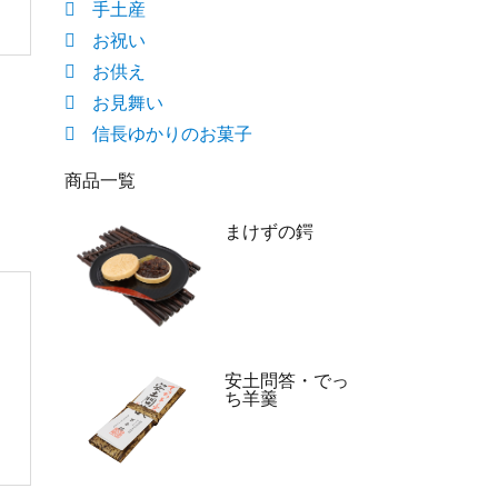
手土産
お祝い
お供え
お見舞い
信長ゆかりのお菓子
商品一覧
まけずの鍔
安土問答・でっ
ち羊羹