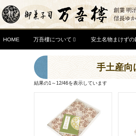
HOME
万吾樓について
安土名物まけずの
手土産向
結果の1～12/46を表示しています