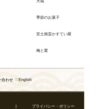
大福
季節のお菓子
安土南蛮かすてい羅
梅と栗
い合わせ
English
て
|
プライバシー・ポリシー