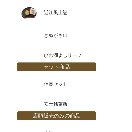
近江風土記
きぬがさ山
びわ湖よしリーフ
セット商品
信長セット
安土銘菓撰
店頭販売のみの商品