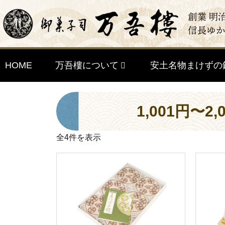
HOME
万吾樓について
安土名物まけずの
1,001円〜
全4件を表示