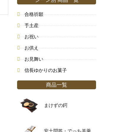
シーン別 商品一覧
合格祈願
手土産
お祝い
お供え
お見舞い
信長ゆかりのお菓子
商品一覧
まけずの鍔
安土問答・でっち羊羹