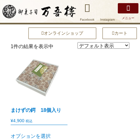
メニュー
Facebook
Instagram
万吾樓について
安土名物まけずの鍔
商品紹介
店舗紹介
安土の魅力
オンラインショップ
オンラインショップ
カート
1件の結果を表示中
まけずの鍔 18個入り
¥
4,900
税込
オプションを選択