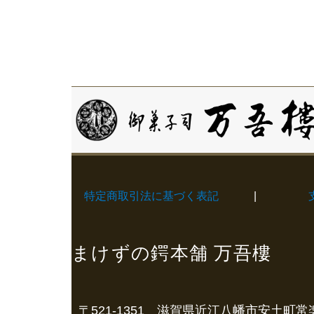
特定商取引法に基づく表記
|
まけずの鍔本舗 万吾樓
〒521-1351 滋賀県近江八幡市安土町常楽