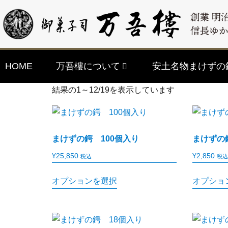
HOME
万吾樓について
安土名物まけずの
結果の1～12/19を表示しています
まけずの鍔 100個入り
まけずの
¥
25,850
¥
2,850
税込
税込
オプションを選択
オプショ