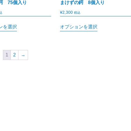
鍔 75個入り
まけずの鍔 8個入り
¥
2,300
込
税込
ンを選択
オプションを選択
1
2
→