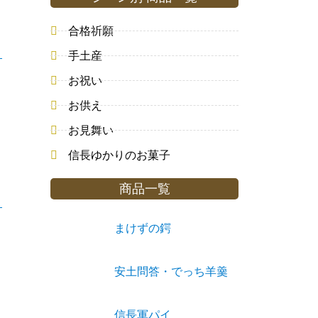
合格祈願
手土産
お祝い
お供え
お見舞い
信長ゆかりのお菓子
商品一覧
まけずの鍔
安土問答・でっち羊羹
信長軍パイ