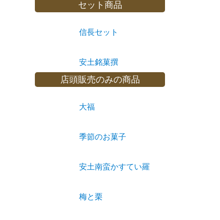
セット商品
信長セット
安土銘菓撰
店頭販売のみの商品
大福
季節のお菓子
安土南蛮かすてい羅
梅と栗