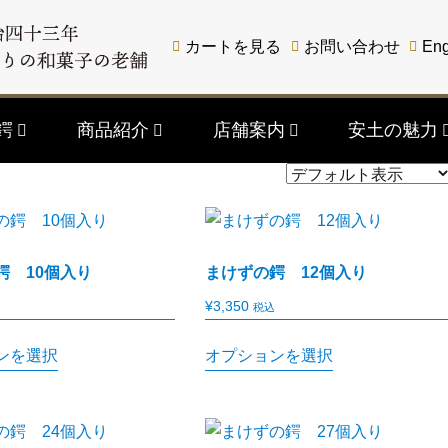
カートを見る
お問い合わせ
Eng
鍔
商品紹介
店舗案内
安土の魅力
鍔 10個入り
まけずの鍔 12個入り
¥
3,350
税込
ンを選択
オプションを選択