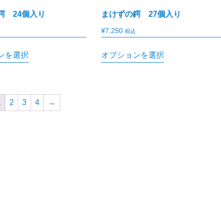
鍔 24個入り
まけずの鍔 27個入り
¥
7,250
税込
ンを選択
オプションを選択
1
2
3
4
→