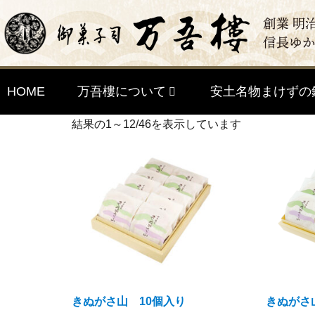
HOME
万吾樓について
安土名物まけずの
結果の1～12/46を表示しています
きぬがさ山 10個入り
きぬがさ