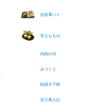
信長軍パイ
安土もも山
内助の功
みつくり
戦国天下餅
近江風土記