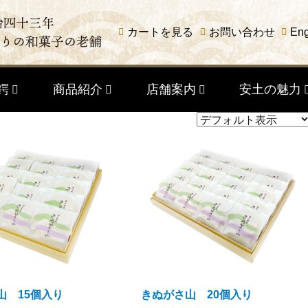
カートを見る
お問い合わせ
Eng
鍔
商品紹介
店舗案内
安土の魅力
山 15個入り
きぬがさ山 20個入り