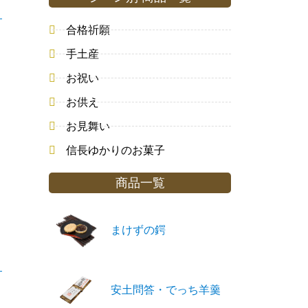
合格祈願
手土産
お祝い
お供え
お見舞い
信長ゆかりのお菓子
商品一覧
まけずの鍔
安土問答・でっち羊羹