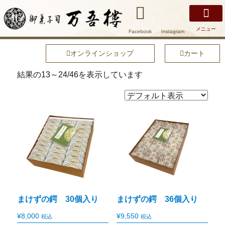
メニュー
Facebook
Instagram
万吾樓について
安土名物まけずの鍔
商品紹介
店舗紹介
安土の魅力
オンラインショップ
オンラインショップ
カート
結果の13～24/46を表示しています
まけずの鍔 30個入り
まけずの鍔 36個入り
¥
8,000
¥
9,550
税込
税込