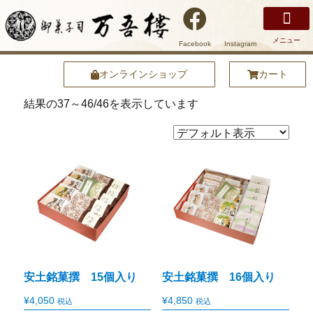
メニュー
Facebook
Instagram
万吾樓について
安土名物まけずの鍔
商品紹介
店舗紹介
安土の魅力
オンラインショップ
オンラインショップ
カート
結果の37～46/46を表示しています
安土銘菓撰 15個入り
安土銘菓撰 16個入り
¥
4,050
¥
4,850
税込
税込