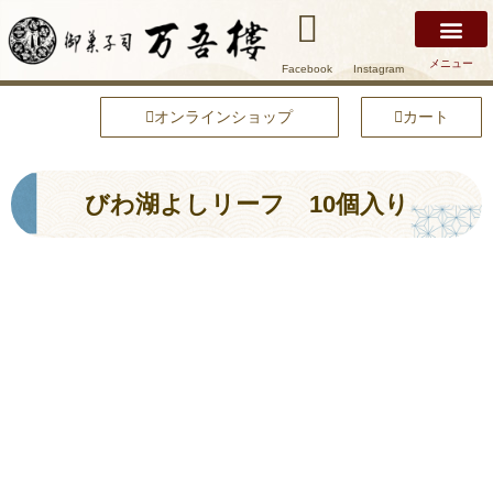
メニュー
Facebook
Instagram
万吾樓について
安土名物まけずの鍔
商品紹介
店舗紹介
安土の魅力
オンラインショップ
オンラインショップ
カート
びわ湖よしリーフ 10個入り