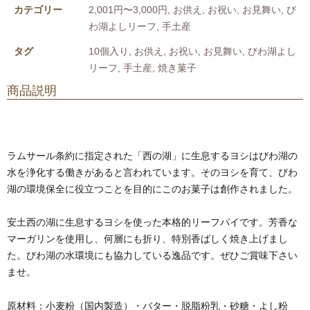
カテゴリー
2,001円〜3,000円
,
お供え
,
お祝い
,
お見舞い
,
び
わ湖よしリーフ
,
手土産
タグ
10個入り
,
お供え
,
お祝い
,
お見舞い
,
びわ湖よし
リーフ
,
手土産
,
焼き菓子
商品説明
ラムサール条約に指定された「西の湖」に生息するヨシはびわ湖の
水を浄化する働きがあると言われています。そのヨシを育て、びわ
湖の環境保全に役立つことを目的にこのお菓子は創作されました。
安土西の湖に生息するヨシを使った本格的リーフパイです。芳香な
マーガリンを使用し、何層にも折り、特別香ばしく焼き上げまし
た。びわ湖の水環境にも協力している逸品です。ぜひご賞味下さい
ませ。
原材料：小麦粉（国内製造）・バター・脱脂粉乳・砂糖・よし粉