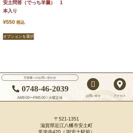
安土問答（でっち羊羹） 1
本入り
¥
550
税込
オプションを選択
万吾樓へのお問い合わせ
0748-46-2039
お問い合せ
アクセス
AM9:00〜PM5:00 / 火曜定休
〒521-1351
滋賀県近江八幡市安土町
常楽寺420（JR安土駅前）