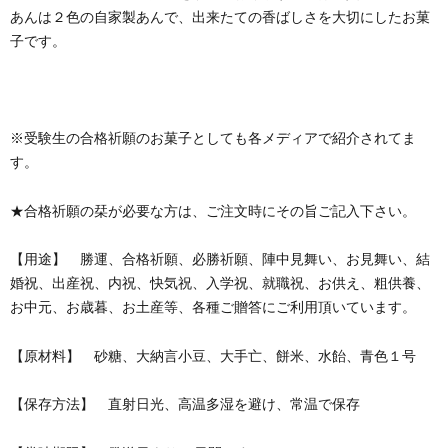
あんは２色の自家製あんで、出来たての香ばしさを大切にしたお菓
子です。
※受験生の合格祈願のお菓子としても各メディアで紹介されてま
す。
★合格祈願の栞が必要な方は、ご注文時にその旨ご記入下さい。
【用途】 勝運、合格祈願、必勝祈願、陣中見舞い、お見舞い、結
婚祝、出産祝、内祝、快気祝、入学祝、就職祝、お供え、粗供養、
お中元、お歳暮、お土産等、各種ご贈答にご利用頂いています。
【原材料】 砂糖、大納言小豆、大手亡、餅米、水飴、青色１号
【保存方法】 直射日光、高温多湿を避け、常温で保存