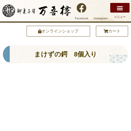
メニュー
Facebook
Instagram
万吾樓について
安土名物まけずの鍔
商品紹介
店舗紹介
安土の魅力
オンラインショップ
オンラインショップ
カート
まけずの鍔 8個入り