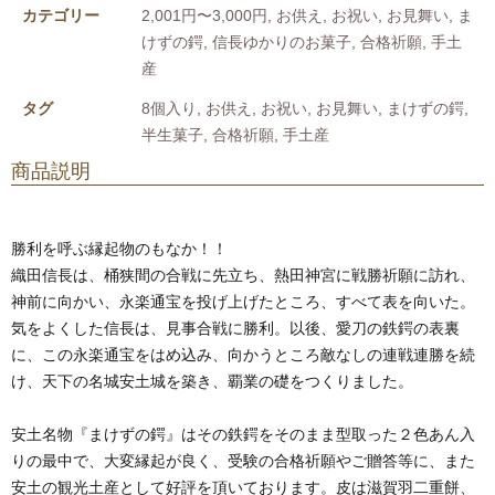
カテゴリー
2,001円〜3,000円
,
お供え
,
お祝い
,
お見舞い
,
ま
けずの鍔
,
信長ゆかりのお菓子
,
合格祈願
,
手土
産
タグ
8個入り
,
お供え
,
お祝い
,
お見舞い
,
まけずの鍔
,
半生菓子
,
合格祈願
,
手土産
商品説明
勝利を呼ぶ縁起物のもなか！！
織田信長は、桶狭間の合戦に先立ち、熱田神宮に戦勝祈願に訪れ、
神前に向かい、永楽通宝を投げ上げたところ、すべて表を向いた。
気をよくした信長は、見事合戦に勝利。以後、愛刀の鉄鍔の表裏
に、この永楽通宝をはめ込み、向かうところ敵なしの連戦連勝を続
け、天下の名城安土城を築き、覇業の礎をつくりました。
安土名物『まけずの鍔』はその鉄鍔をそのまま型取った２色あん入
りの最中で、大変縁起が良く、受験の合格祈願やご贈答等に、また
安土の観光土産として好評を頂いております。皮は滋賀羽二重餅、